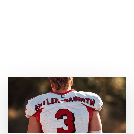
Bauroth
verlässt
Raiders
Tirol
in
Richtung
Schweden