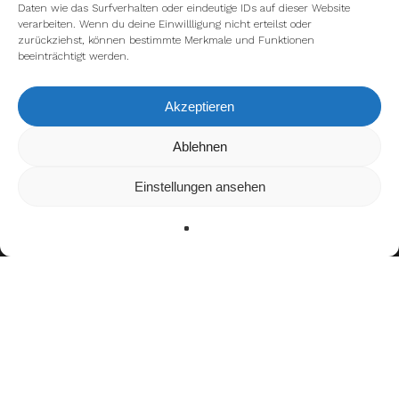
Daten wie das Surfverhalten oder eindeutige IDs auf dieser Website
verarbeiten. Wenn du deine Einwillligung nicht erteilst oder
zurückziehst, können bestimmte Merkmale und Funktionen
beeinträchtigt werden.
Akzeptieren
Wir verwenden Cookies, um dir die bestmögliche Erfahrung auf
Ablehnen
unserer Website zu bieten.
In den
Einstellungen
kannst du erfahren, welche Cookies wir
Einstellungen ansehen
verwenden oder sie ausschalten.
Zustimmen
Ablehnen
Einstellungen