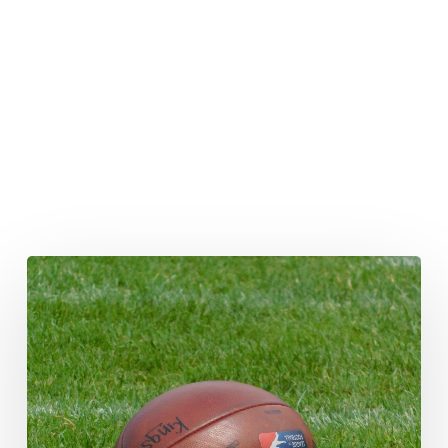
Die
Defensive
Line
der
Rams