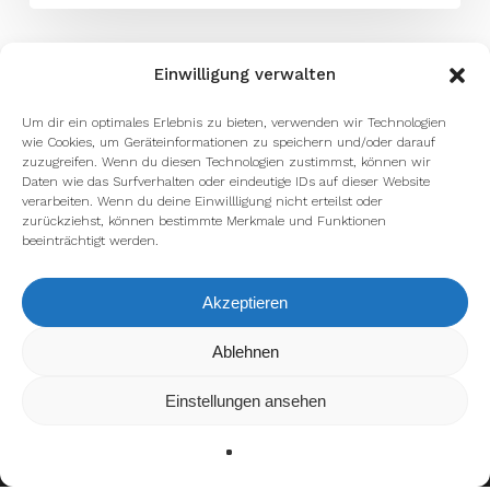
Einwilligung verwalten
Um dir ein optimales Erlebnis zu bieten, verwenden wir Technologien
wie Cookies, um Geräteinformationen zu speichern und/oder darauf
zuzugreifen. Wenn du diesen Technologien zustimmst, können wir
Daten wie das Surfverhalten oder eindeutige IDs auf dieser Website
verarbeiten. Wenn du deine Einwillligung nicht erteilst oder
zurückziehst, können bestimmte Merkmale und Funktionen
beeinträchtigt werden.
Akzeptieren
Wir verwenden Cookies, um dir die bestmögliche Erfahrung auf
Ablehnen
unserer Website zu bieten.
In den
Einstellungen
kannst du erfahren, welche Cookies wir
Einstellungen ansehen
verwenden oder sie ausschalten.
Zustimmen
Ablehnen
Einstellungen