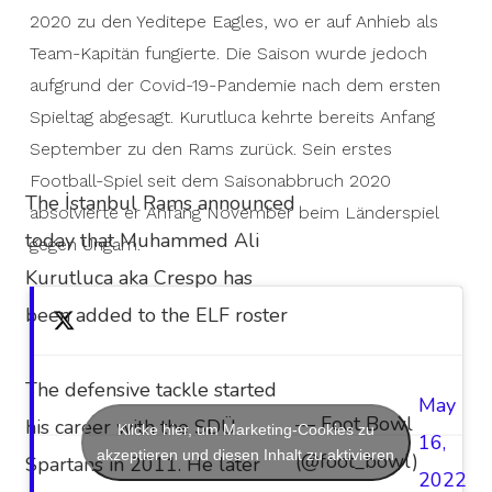
2020 zu den Yeditepe Eagles, wo er auf Anhieb als
Team-Kapitän fungierte. Die Saison wurde jedoch
aufgrund der Covid-19-Pandemie nach dem ersten
Spieltag abgesagt. Kurutluca kehrte bereits Anfang
September zu den Rams zurück. Sein erstes
Football-Spiel seit dem Saisonabbruch 2020
The İstanbul Rams announced
absolvierte er Anfang November beim Länderspiel
today that Muhammed Ali
gegen Ungarn.
Kurutluca aka Crespo has
been added to the ELF roster
The defensive tackle started
May
— Foot Bowl
his career with the SDÜ
Klicke hier, um Marketing-Cookies zu
16,
akzeptieren und diesen Inhalt zu aktivieren
(@foot_bowl)
Spartans in 2011. He later
2022