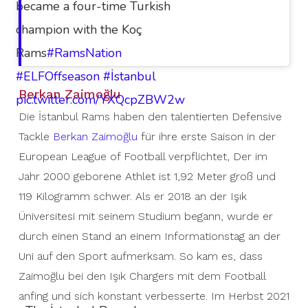
became a four-time Turkish
champion with the Koç
Rams
#RamsNation
#ELFOffseason
#İstanbul
Berkan Zaimoğlu
pic.twitter.com/YXQcpZBW2w
Die İstanbul Rams haben den talentierten Defensive
Tackle
Berkan Zaimoğlu
für ihre erste Saison in der
European League of Football verpflichtet, Der im
Jahr 2000 geborene Athlet ist 1,92 Meter groß und
119 Kilogramm schwer. Als er 2018 an der Işık
Üniversitesi mit seinem Studium begann, wurde er
durch einen Stand an einem Informationstag an der
Uni auf den Sport aufmerksam. So kam es, dass
Zaimoğlu bei den Işık Chargers mit dem Football
anfing und sich konstant verbesserte. Im Herbst 2021