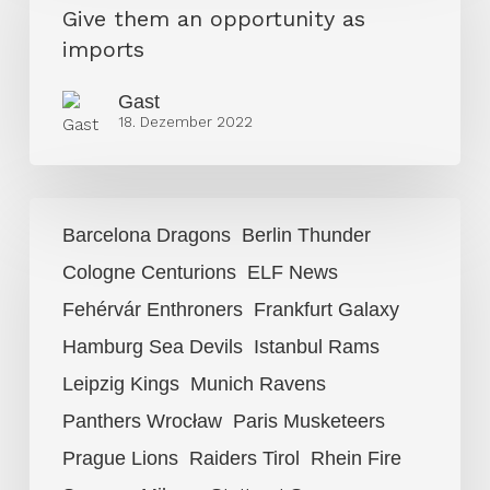
an
Give them an opportunity as
opportunity
imports
as
Gast
imports
18. Dezember 2022
Die
Barcelona Dragons
Berlin Thunder
Conferences
Cologne Centurions
ELF News
für
die
Fehérvár Enthroners
Frankfurt Galaxy
ELF-
Hamburg Sea Devils
Istanbul Rams
Saison
Leipzig Kings
Munich Ravens
2023
Panthers Wrocław
Paris Musketeers
Prague Lions
Raiders Tirol
Rhein Fire