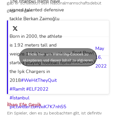
The İstanbul Rams have
gab er schließlich sein Nationalmannschaftsdebüt
signed talented defensive
gegen Ungarn.
tackle Berkan Zaimoğlu
Born in 2000, the athlete
is 1.92 meters tall and
May
— Foot Bowl
weighs 119 kilograms. He
Klicke hier, um Marketing-Cookies zu
16,
akzeptieren und diesen Inhalt zu aktivieren
(@foot_bowl)
started playing football for
2022
the Işık Chargers in
2018
#WeHitTheyQuit
#RamIt
#ELF2022
#İstanbul
İlhan Efe Geyik
pic.twitter.com/xiK7K7nhS5
Ein Spieler, den es zu beobachten gilt, ist definitiv