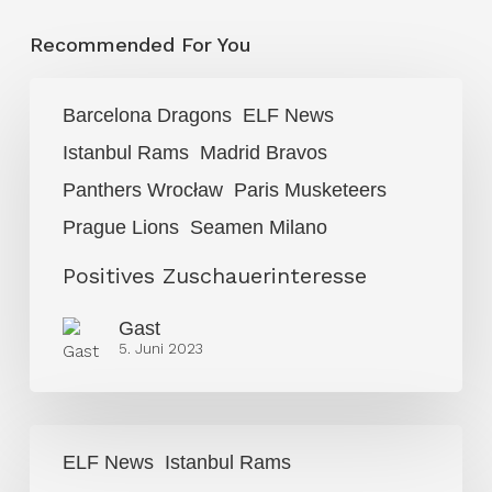
Recommended For You
Positives
Barcelona Dragons
ELF News
Zuschauerinteresse
Istanbul Rams
Madrid Bravos
Panthers Wrocław
Paris Musketeers
Prague Lions
Seamen Milano
Positives Zuschauerinteresse
Gast
5. Juni 2023
Give
ELF News
Istanbul Rams
them