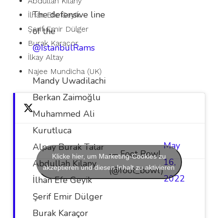
Abdullah Kilany
The defensive line
İlhan Efe Geyik
Şerif Emir Dülger
of the
Burak Karaçor
@IstanbulRams
İlkay Altay
Najee Mundicha (UK)
Mandy Uwadilachi
Berkan Zaimoğlu
Muhammed Ali
Kurutluca
May
Alpay Burak Tatar
— Foot Bowl
Klicke hier, um Marketing-Cookies zu
16,
Abdullah Kilany
akzeptieren und diesen Inhalt zu aktivieren
(@foot_bowl)
2022
İlhan Efe Geyik
Şerif Emir Dülger
Burak Karaçor