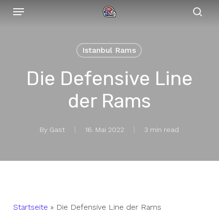
Menu
Skip
to
sear
main
content
Istanbul Rams
Die Defensive Line
der Rams
By
Gast
16. Mai 2022
3 min read
Startseite
»
Die Defensive Line der Rams