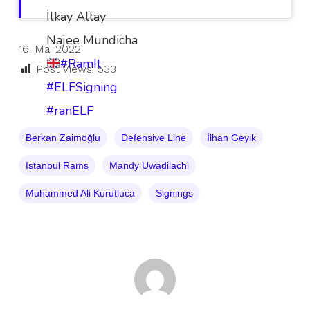
İlkay Altay
Najee Mundicha
16. Mai 2022
#RamIt
Post Views:
533
#ELFSigning
#ranELF
Berkan Zaimoğlu
Defensive Line
İlhan Geyik
Istanbul Rams
Mandy Uwadilachi
Muhammed Ali Kurutluca
Signings