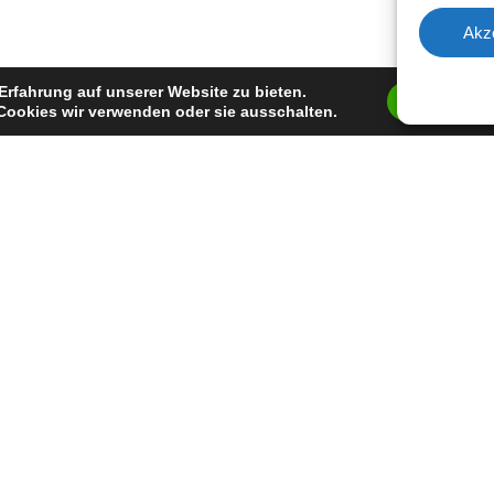
Akz
Erfahrung auf unserer Website zu bieten.
Zustimm
Cookies wir verwenden oder sie ausschalten.
facebook
youtube
instagram
spotify
twitch
email
Impressum
Datenschutzerklärung