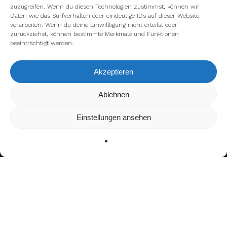
zuzugreifen. Wenn du diesen Technologien zustimmst, können wir
Daten wie das Surfverhalten oder eindeutige IDs auf dieser Website
verarbeiten. Wenn du deine Einwillligung nicht erteilst oder
zurückziehst, können bestimmte Merkmale und Funktionen
beeinträchtigt werden.
Akzeptieren
Wir verwenden Cookies, um dir die bestmögliche Erfahrung auf
Ablehnen
unserer Website zu bieten.
In den
Einstellungen
kannst du erfahren, welche Cookies wir
Einstellungen ansehen
verwenden oder sie ausschalten.
Zustimmen
Ablehnen
Einstellungen