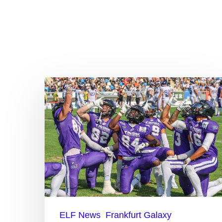
Frankfurt
verpflichtet
zwei
neue
Receiver
ELF News
Frankfurt Galaxy