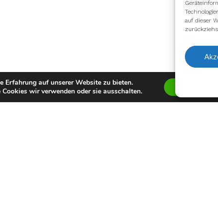
Geräteinfor
Technologie
auf dieser W
zurückziehs
Akz
e Erfahrung auf unserer Website zu bieten.
Zustimmen
 Cookies wir verwenden oder sie ausschalten.
facebook
youtube
instagram
spotify
twitch
email
Impressum
Datenschutzerklärung