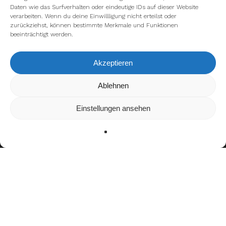
Daten wie das Surfverhalten oder eindeutige IDs auf dieser Website
verarbeiten. Wenn du deine Einwillligung nicht erteilst oder
zurückziehst, können bestimmte Merkmale und Funktionen
beeinträchtigt werden.
Akzeptieren
Wir verwenden Cookies, um dir die bestmögliche Erfahrung auf
Ablehnen
unserer Website zu bieten.
In den
Einstellungen
kannst du erfahren, welche Cookies wir
Einstellungen ansehen
verwenden oder sie ausschalten.
Zustimmen
Ablehnen
Einstellungen