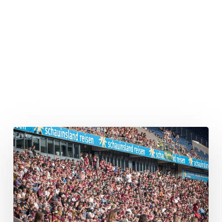
Week
1
„in
the
Books“
–
Die