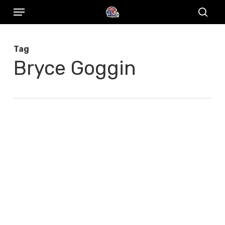
Menu
Skip
to
sear
main
Tag
content
Bryce Goggin