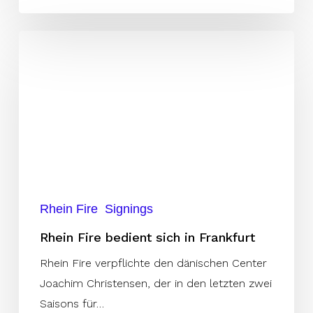
Rhein
Fire
bedient
sich
in
Frankfurt
Rhein Fire
Signings
Rhein Fire bedient sich in Frankfurt
Rhein Fire verpflichte den dänischen Center
Joachim Christensen, der in den letzten zwei
Saisons für…