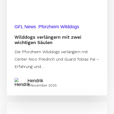
GFL News
Pforzheim Wilddogs
Wilddogs verlängern mit zwei
wichtigen Säulen
Die Pforzheim Wilddogs verlängern mit
Center Nico Friedrich und Guard Tobias Pai –
Erfahrung und…
Hendrik
1. November 2025
Invaders
halten