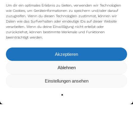
Um dir ein optimales Erlebnis zu bieten, verwenden wir Technologien
wie Cookies, um Geräteinformationen zu speichern und/oder darauf
zuzugreifen. Wenn du diesen Technologien zustimmst, können wir
Daten wie das Surfverhalten oder eindeutige IDs auf dieser Website
verarbeiten. Wenn du deine Einwillligung nicht erteilst oder
zurückziehst, können bestimmte Merkmale und Funktionen
beeinträchtigt werden.
Akzeptieren
Wir verwenden Cookies, um dir die bestmögliche Erfahrung auf
Ablehnen
unserer Website zu bieten.
In den
Einstellungen
kannst du erfahren, welche Cookies wir
Einstellungen ansehen
verwenden oder sie ausschalten.
Zustimmen
Ablehnen
Einstellungen