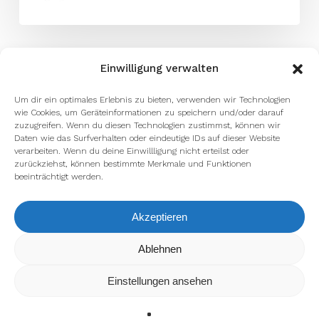
Einwilligung verwalten
Um dir ein optimales Erlebnis zu bieten, verwenden wir Technologien
wie Cookies, um Geräteinformationen zu speichern und/oder darauf
zuzugreifen. Wenn du diesen Technologien zustimmst, können wir
Daten wie das Surfverhalten oder eindeutige IDs auf dieser Website
verarbeiten. Wenn du deine Einwillligung nicht erteilst oder
zurückziehst, können bestimmte Merkmale und Funktionen
beeinträchtigt werden.
Akzeptieren
Wir verwenden Cookies, um dir die bestmögliche Erfahrung auf
Ablehnen
unserer Website zu bieten.
In den
Einstellungen
kannst du erfahren, welche Cookies wir
Einstellungen ansehen
verwenden oder sie ausschalten.
Zustimmen
Ablehnen
Einstellungen