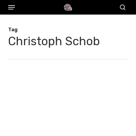
Menu
Skip
to
sear
main
Tag
content
Christoph Schob