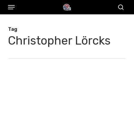
Menu
Skip
to
sear
main
Tag
content
Christopher Lörcks