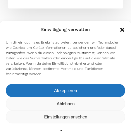
Einwilligung verwalten
Um dir ein optimales Erlebnis zu bieten, verwenden wir Technologien
wie Cookies, um Geräteinformationen zu speichern und/oder darauf
zuzugreifen. Wenn du diesen Technologien zustimmst, können wir
Daten wie das Surfverhalten oder eindeutige IDs auf dieser Website
verarbeiten. Wenn du deine Einwillligung nicht erteilst oder
zurückziehst, können bestimmte Merkmale und Funktionen
beeinträchtigt werden.
Akzeptieren
Wir verwenden Cookies, um dir die bestmögliche Erfahrung auf
Ablehnen
unserer Website zu bieten.
In den
Einstellungen
kannst du erfahren, welche Cookies wir
Einstellungen ansehen
verwenden oder sie ausschalten.
Zustimmen
Ablehnen
Einstellungen