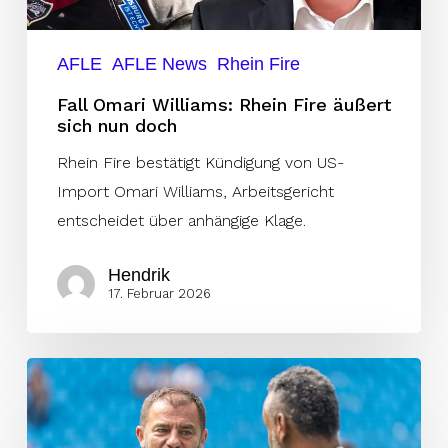
nun
doch
AFLE
AFLE News
Rhein Fire
Fall Omari Williams: Rhein Fire äußert
sich nun doch
Rhein Fire bestätigt Kündigung von US-
Import Omari Williams, Arbeitsgericht
entscheidet über anhängige Klage.
Hendrik
17. Februar 2026
EX-
General
Manager