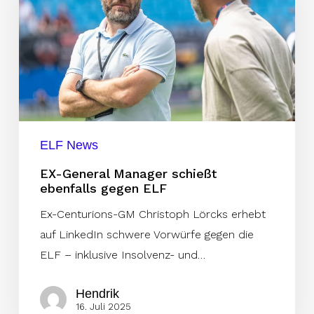
schießt
ebenfalls
gegen
ELF
ELF News
EX-General Manager schießt
ebenfalls gegen ELF
Ex-Centurions-GM Christoph Lörcks erhebt
auf LinkedIn schwere Vorwürfe gegen die
ELF – inklusive Insolvenz- und…
Hendrik
16. Juli 2025