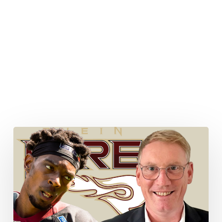
Fall
Omari
Williams:
Rhein
Fire
äußert
sich