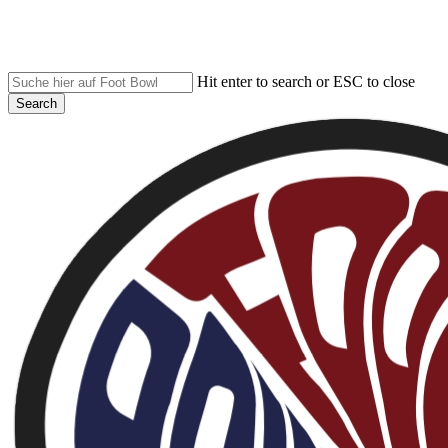
Skip
to
main
content
Hit enter to search or ESC to close
Search
Close
Search