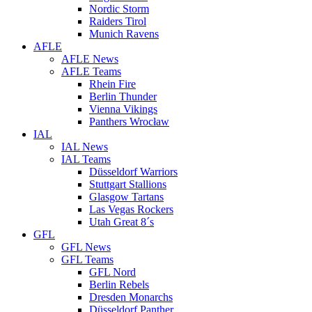
Nordic Storm
Raiders Tirol
Munich Ravens
AFLE
AFLE News
AFLE Teams
Rhein Fire
Berlin Thunder
Vienna Vikings
Panthers Wrocław
IAL
IAL News
IAL Teams
Düsseldorf Warriors
Stuttgart Stallions
Glasgow Tartans
Las Vegas Rockers
Utah Great 8´s
GFL
GFL News
GFL Teams
GFL Nord
Berlin Rebels
Dresden Monarchs
Düsseldorf Panther