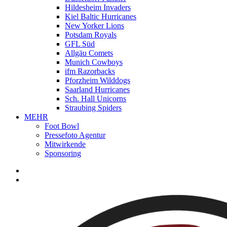
Hildesheim Invaders
Kiel Baltic Hurricanes
New Yorker Lions
Potsdam Royals
GFL Süd
Allgäu Comets
Munich Cowboys
ifm Razorbacks
Pforzheim Wilddogs
Saarland Hurricanes
Sch. Hall Unicorns
Straubing Spiders
MEHR
Foot Bowl
Pressefoto Agentur
Mitwirkende
Sponsoring
facebook
youtube
instagram
spotify
twitch
search