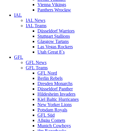
Vienna Vikings
Panthers Wrocław
IAL
IAL News
IAL Teams
Düsseldorf Warriors
Stuttgart Stallions
Glasgow Tartans
Las Vegas Rockers
Utah Great 8´s
GFL
GFL News
GFL Teams
GFL Nord
Berlin Rebels
Dresden Monarchs
Düsseldorf Panther
Hildesheim Invaders
Kiel Baltic Hurricanes
New Yorker Lions
Potsdam Royals
GFL Süd
Allgäu Comets
Munich Cowboys
ifm Razorbacks