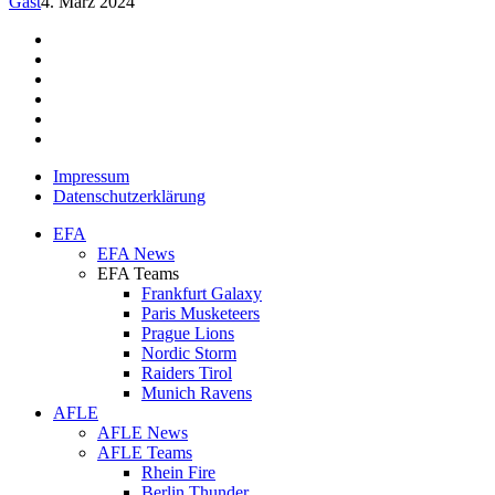
Gast
4. März 2024
facebook
youtube
instagram
spotify
twitch
email
Impressum
Datenschutzerklärung
Close
EFA
Menu
EFA News
EFA Teams
Frankfurt Galaxy
Paris Musketeers
Prague Lions
Nordic Storm
Raiders Tirol
Munich Ravens
AFLE
AFLE News
AFLE Teams
Rhein Fire
Berlin Thunder