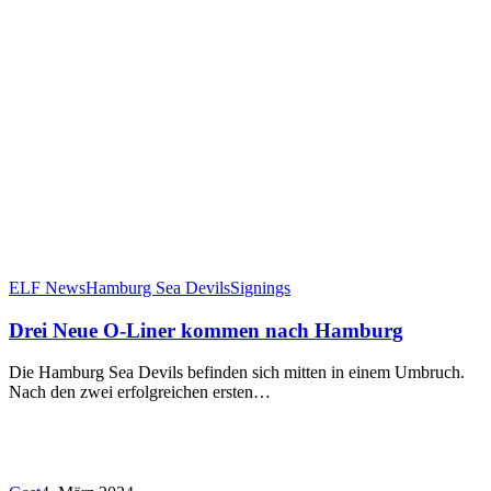
Drei
ELF News
Hamburg Sea Devils
Signings
Neue
O-
Drei Neue O-Liner kommen nach Hamburg
Liner
kommen
Die Hamburg Sea Devils befinden sich mitten in einem Umbruch.
nach
Nach den zwei erfolgreichen ersten…
Hamburg