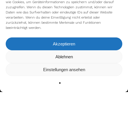
wie Cookies, um Geräteinformationen zu speichern und/oder darauf
zuzugreifen. Wenn du diesen Technologien zustimmst, können wir
Daten wie das Surfverhalten oder eindeutige IDs auf dieser Website
verarbeiten. Wenn du deine Einwillligung nicht erteilst oder
zurückziehst, können bestimmte Merkmale und Funktionen
beeinträchtigt werden.
Akzeptieren
Wir verwenden Cookies, um dir die bestmögliche Erfahrung auf
Ablehnen
unserer Website zu bieten.
In den
Einstellungen
kannst du erfahren, welche Cookies wir
Einstellungen ansehen
verwenden oder sie ausschalten.
Zustimmen
Ablehnen
Einstellungen