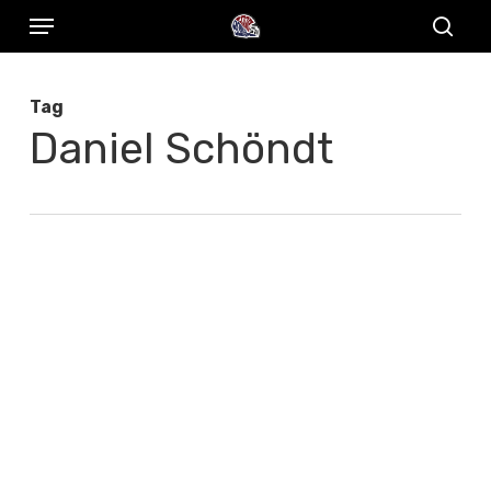
Menu
Skip
to
sear
main
Tag
content
Daniel Schöndt