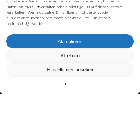
zuzugreifen. Wenn du diesen Technologien zustimmst, können wir
Daten wie das Surfverhalten oder eindeutige IDs auf dieser Website
verarbeiten. Wenn du deine Einwillligung nicht erteilst oder
zurückziehst, können bestimmte Merkmale und Funktionen
beeinträchtigt werden.
Akzeptieren
Wir verwenden Cookies, um dir die bestmögliche Erfahrung auf
Ablehnen
unserer Website zu bieten.
In den
Einstellungen
kannst du erfahren, welche Cookies wir
Einstellungen ansehen
verwenden oder sie ausschalten.
Zustimmen
Ablehnen
Einstellungen