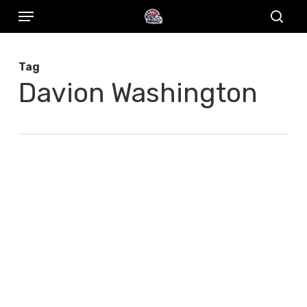
Menu
Skip
to
sear
main
Tag
content
Davion Washington