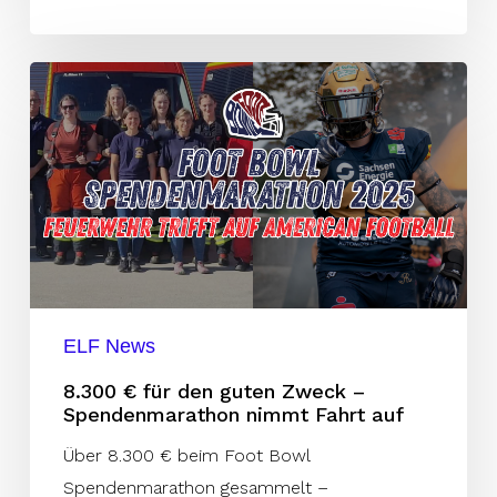
8.300
€
für
den
guten
Zweck
–
Spendenmarathon
nimmt
ELF News
Fahrt
8.300 € für den guten Zweck –
auf
Spendenmarathon nimmt Fahrt auf
Über 8.300 € beim Foot Bowl
Spendenmarathon gesammelt –