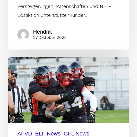
Versteigerungen, Patenschaften und NFL-
Losaktion unterstützen Kinder…
Hendrik
27. Oktober 2025
Team
Germany
–
Das
ist
der
Kader
für
das
AFVD
ELF News
GFL News