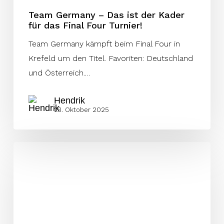
Final
Team Germany – Das ist der Kader
Four
für das Final Four Turnier!
Turnier!
Team Germany kämpft beim Final Four in
Krefeld um den Titel. Favoriten: Deutschland
und Österreich.…
Hendrik
23. Oktober 2025
Tofumni
Lala:
„Wir
wollen
den
Titel