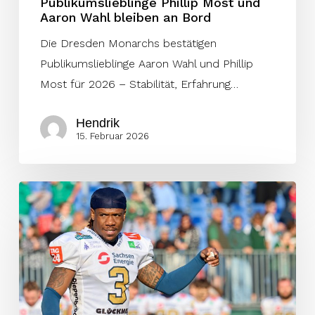
Publikumslieblinge Phillip Most und
Aaron Wahl bleiben an Bord
Die Dresden Monarchs bestätigen
Publikumslieblinge Aaron Wahl und Phillip
Most für 2026 – Stabilität, Erfahrung…
Hendrik
15. Februar 2026
Dresden
Monarchs
setzen
defensiv
auf
Bewährtes