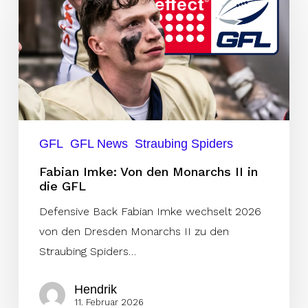
Von
den
Monarchs
II
in
die
GFL
GFL
GFL News
Straubing Spiders
Fabian Imke: Von den Monarchs II in
die GFL
Defensive Back Fabian Imke wechselt 2026
von den Dresden Monarchs II zu den
Straubing Spiders…
Hendrik
11. Februar 2026