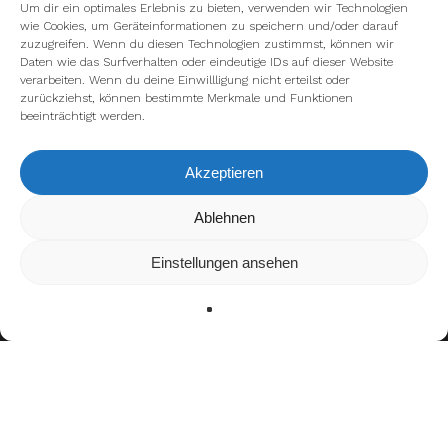
Um dir ein optimales Erlebnis zu bieten, verwenden wir Technologien
wie Cookies, um Geräteinformationen zu speichern und/oder darauf
zuzugreifen. Wenn du diesen Technologien zustimmst, können wir
Daten wie das Surfverhalten oder eindeutige IDs auf dieser Website
verarbeiten. Wenn du deine Einwillligung nicht erteilst oder
zurückziehst, können bestimmte Merkmale und Funktionen
beeinträchtigt werden.
Akzeptieren
Wir verwenden Cookies, um dir die bestmögliche Erfahrung auf
Ablehnen
unserer Website zu bieten.
In den
Einstellungen
kannst du erfahren, welche Cookies wir
Einstellungen ansehen
verwenden oder sie ausschalten.
Zustimmen
Ablehnen
Einstellungen