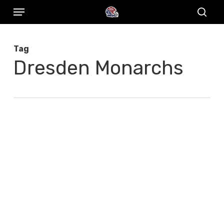
Menu
Skip
to
sear
main
Tag
content
Dresden Monarchs