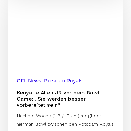
Allen
JR
vor
dem
Bowl
Game:
„Sie
werden
besser
GFL News
Potsdam Royals
vorbereitet
sein“
Kenyatte Allen JR vor dem Bowl
Game: „Sie werden besser
vorbereitet sein“
Nächste Woche (11.8 / 17 Uhr) steigt der
German Bowl zwischen den Potsdam Royals