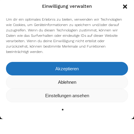
Einwilligung verwalten
Um dir ein optimales Erlebnis zu bieten, verwenden wir Technologien
wie Cookies, um Geräteinformationen zu speichern und/oder darauf
zuzugreifen. Wenn du diesen Technologien zustimmst, können wir
Daten wie das Surfverhalten oder eindeutige IDs auf dieser Website
verarbeiten. Wenn du deine Einwillligung nicht erteilst oder
zurückziehst, können bestimmte Merkmale und Funktionen
beeinträchtigt werden.
Akzeptieren
Ablehnen
Wir verwenden Cookies, um dir die bestmögliche Erfahrung
auf unserer Website zu bieten.
In den
Einstellungen
kannst du erfahren, welche Cookies
Einstellungen ansehen
wir verwenden oder sie ausschalten.
Zustimmen
Ablehnen
Einstellungen