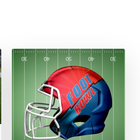
Signed!
Woche
50