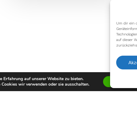
Um dir ein 
Geräteinfor
Technologie
auf dieser W
zurückziehs
Akz
e Erfahrung auf unserer Website zu bieten.
Zustimmen
 Cookies wir verwenden oder sie ausschalten.
facebook
youtube
instagram
spotify
twitch
email