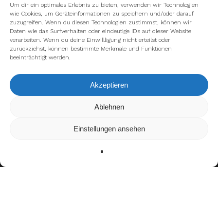
Um dir ein optimales Erlebnis zu bieten, verwenden wir Technologien
wie Cookies, um Geräteinformationen zu speichern und/oder darauf
zuzugreifen. Wenn du diesen Technologien zustimmst, können wir
Daten wie das Surfverhalten oder eindeutige IDs auf dieser Website
verarbeiten. Wenn du deine Einwillligung nicht erteilst oder
zurückziehst, können bestimmte Merkmale und Funktionen
beeinträchtigt werden.
Akzeptieren
Ablehnen
Wir verwenden Cookies, um dir die bestmögliche Erfahrung
auf unserer Website zu bieten.
In den
Einstellungen
kannst du erfahren, welche Cookies
Einstellungen ansehen
wir verwenden oder sie ausschalten.
Zustimmen
Ablehnen
Einstellungen