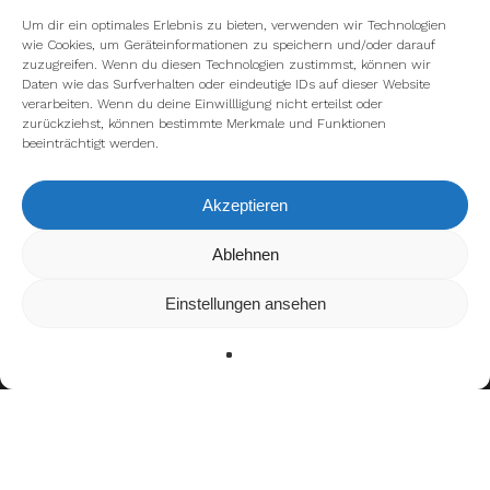
Um dir ein optimales Erlebnis zu bieten, verwenden wir Technologien
wie Cookies, um Geräteinformationen zu speichern und/oder darauf
zuzugreifen. Wenn du diesen Technologien zustimmst, können wir
Daten wie das Surfverhalten oder eindeutige IDs auf dieser Website
verarbeiten. Wenn du deine Einwillligung nicht erteilst oder
zurückziehst, können bestimmte Merkmale und Funktionen
beeinträchtigt werden.
Akzeptieren
Ablehnen
Wir verwenden Cookies, um dir die bestmögliche Erfahrung
auf unserer Website zu bieten.
In den
Einstellungen
kannst du erfahren, welche Cookies
Einstellungen ansehen
wir verwenden oder sie ausschalten.
Zustimmen
Ablehnen
Einstellungen