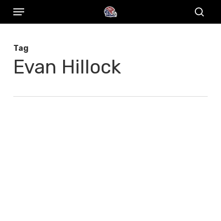
Menu
Skip
to
sear
main
Tag
content
Evan Hillock