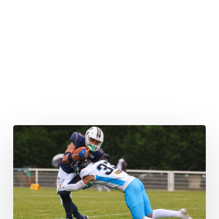
Panthers
Wroclaw
bringen
Vorsprung
über
die
Zeit