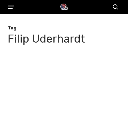
Menu
Skip
to
sear
main
Tag
content
Filip Uderhardt