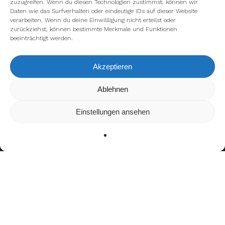
zuzugreifen. Wenn du diesen Technologien zustimmst, können wir
Daten wie das Surfverhalten oder eindeutige IDs auf dieser Website
verarbeiten. Wenn du deine Einwillligung nicht erteilst oder
zurückziehst, können bestimmte Merkmale und Funktionen
beeinträchtigt werden.
Akzeptieren
Wir verwenden Cookies, um dir die bestmögliche Erfahrung auf
Ablehnen
unserer Website zu bieten.
In den
Einstellungen
kannst du erfahren, welche Cookies wir
Einstellungen ansehen
verwenden oder sie ausschalten.
Zustimmen
Ablehnen
Einstellungen