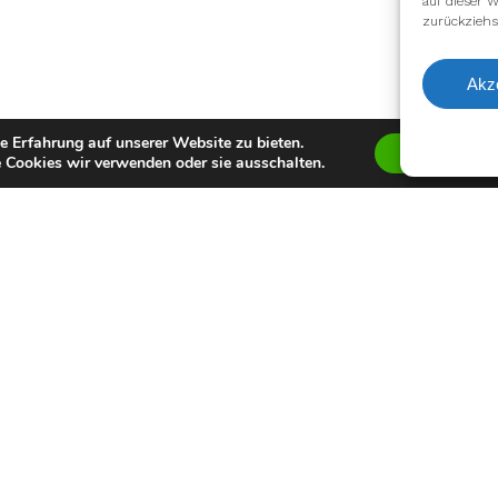
auf dieser W
zurückziehs
Akz
e Erfahrung auf unserer Website zu bieten.
Zustimmen
 Cookies wir verwenden oder sie ausschalten.
facebook
youtube
instagram
spotify
twitch
email
Impressum
Datenschutzerklärung