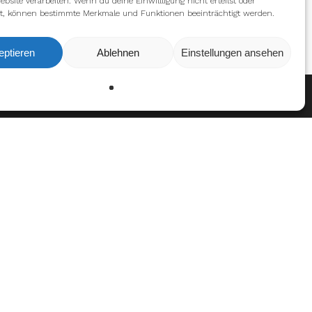
ebsite verarbeiten. Wenn du deine Einwillligung nicht erteilst oder
t, können bestimmte Merkmale und Funktionen beeinträchtigt werden.
eptieren
Ablehnen
Einstellungen ansehen
Ablehnen
Einstellungen