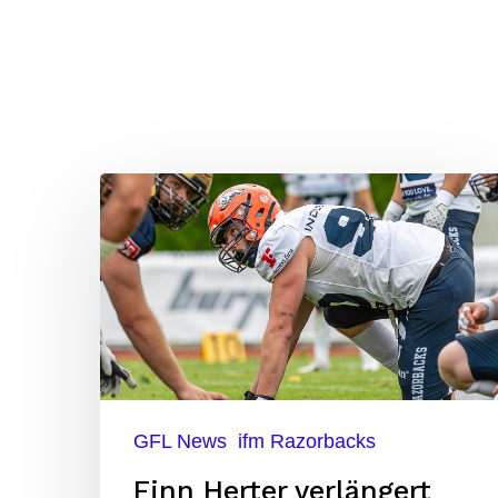
Finn
Herter
verlängert
bei
den
ifm
Razorbacks
GFL News
ifm Razorbacks
Finn Herter verlängert