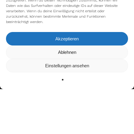
zuzugreifen. Wenn du diesen Technologien zustimmst, können wir
Daten wie das Surfverhalten oder eindeutige IDs auf dieser Website
verarbeiten. Wenn du deine Einwillligung nicht erteilst oder
zurückziehst, können bestimmte Merkmale und Funktionen
beeinträchtigt werden.
Akzeptieren
Wir verwenden Cookies, um dir die bestmögliche Erfahrung auf
Ablehnen
unserer Website zu bieten.
In den
Einstellungen
kannst du erfahren, welche Cookies wir
Einstellungen ansehen
verwenden oder sie ausschalten.
Zustimmen
Ablehnen
Einstellungen