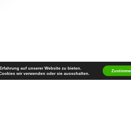
Erfahrung auf unserer Website zu bieten.
Zustimm
Cookies wir verwenden oder sie ausschalten.
facebook
youtube
instagram
spotify
twitch
email