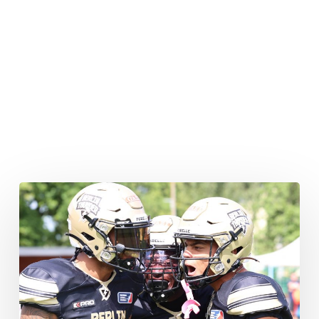
Neuer
Offensive
Coordinator
für
Thunder