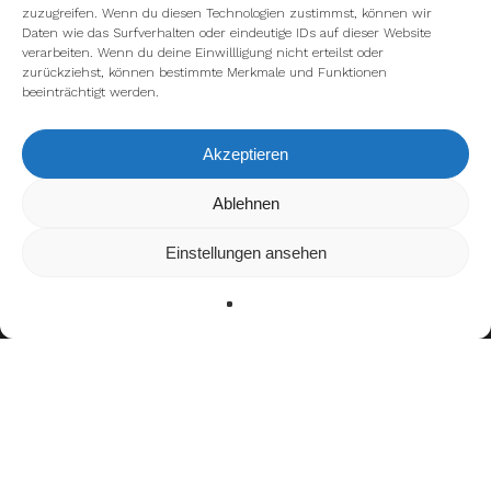
zuzugreifen. Wenn du diesen Technologien zustimmst, können wir
Daten wie das Surfverhalten oder eindeutige IDs auf dieser Website
verarbeiten. Wenn du deine Einwillligung nicht erteilst oder
zurückziehst, können bestimmte Merkmale und Funktionen
beeinträchtigt werden.
Akzeptieren
Wir verwenden Cookies, um dir die bestmögliche Erfahrung auf
Ablehnen
unserer Website zu bieten.
In den
Einstellungen
kannst du erfahren, welche Cookies wir
Einstellungen ansehen
verwenden oder sie ausschalten.
Zustimmen
Ablehnen
Einstellungen