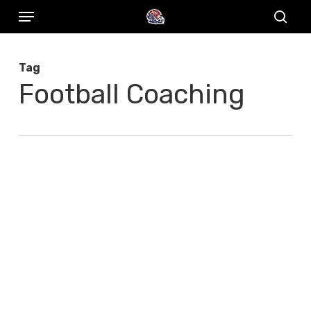
Menu
Skip
to
sear
main
Tag
content
Football Coaching