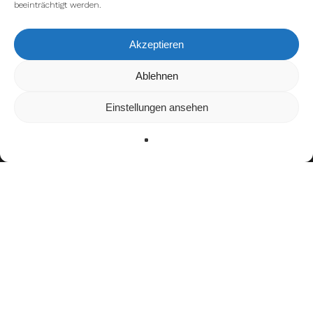
beeinträchtigt werden.
Akzeptieren
Wir verwenden Cookies, um dir die bestmögliche Erfahrung auf
Ablehnen
unserer Website zu bieten.
In den
Einstellungen
kannst du erfahren, welche Cookies wir
Einstellungen ansehen
verwenden oder sie ausschalten.
Zustimmen
Ablehnen
Einstellungen
facebook
youtube
instagram
spotify
twitch