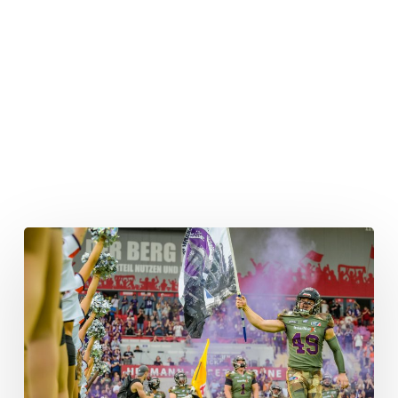
Galaxy-
Quarterback
Wang
bezwingt
ungeschlagenes
Nordic
Storm