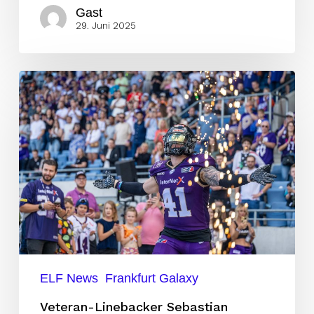
Gast
29. Juni 2025
Veteran-
Linebacker
Sebastian
Gauthier
zurück
bei
Frankfurt
Galaxy
ELF News
Frankfurt Galaxy
Veteran-Linebacker Sebastian