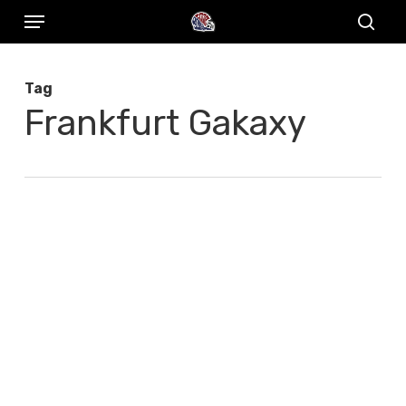
Menu
Skip
to
sear
main
Tag
content
Frankfurt Gakaxy