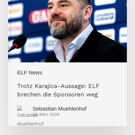
Aussage:
ELF
brechen
die
Sponsoren
weg
ELF News
Trotz Karajica-Aussage: ELF
brechen die Sponsoren weg
Sebastian Muehlenhof
22. März 2026