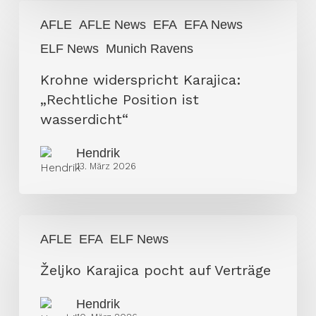
Krohne
AFLE
AFLE News
EFA
EFA News
widerspricht
ELF News
Munich Ravens
Karajica:
„Rechtliche
Krohne widerspricht Karajica:
Position
„Rechtliche Position ist
ist
wasserdicht“
wasserdicht“
Hendrik
13. März 2026
Željko
AFLE
EFA
ELF News
Karajica
pocht
Željko Karajica pocht auf Verträge
auf
Hendrik
Verträge