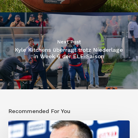
Next Post
Kyle Kitchens überragt trotz Niederlage
in Week 6 der ELF-Saison
Recommended For You
Trotz
Karajica-