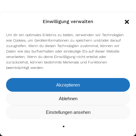
Einwilligung verwalten
Um dir ein optimales Erlebnis zu bieten, verwenden wir Technologien
wie Cookies, um Geräteinformationen zu speichern und/oder darauf
zuzugreifen. Wenn du diesen Technologien zustimmst, können wir
Daten wie das Surfverhalten oder eindeutige IDs auf dieser Website
verarbeiten. Wenn du deine Einwillligung nicht erteilst oder
zurückziehst, können bestimmte Merkmale und Funktionen
beeinträchtigt werden.
Akzeptieren
Wir verwenden Cookies, um dir die bestmögliche Erfahrung auf
Ablehnen
unserer Website zu bieten.
In den
Einstellungen
kannst du erfahren, welche Cookies wir
Einstellungen ansehen
verwenden oder sie ausschalten.
Zustimmen
Ablehnen
Einstellungen