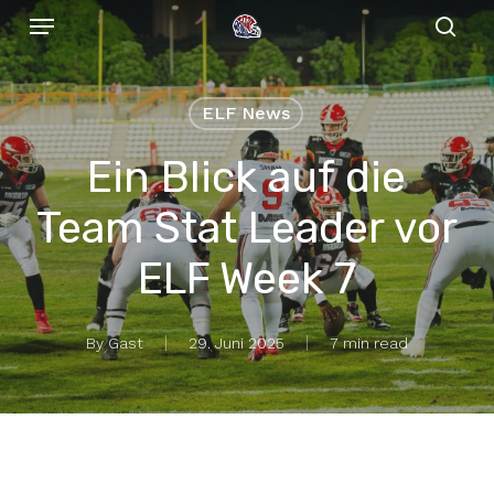
Menu
Skip
to
sear
main
content
ELF News
Ein Blick auf die
Team Stat Leader vor
ELF Week 7
By
Gast
29. Juni 2025
7 min read