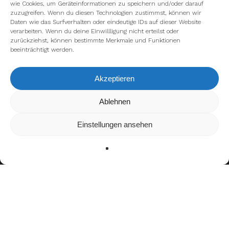
wie Cookies, um Geräteinformationen zu speichern und/oder darauf
zuzugreifen. Wenn du diesen Technologien zustimmst, können wir
Daten wie das Surfverhalten oder eindeutige IDs auf dieser Website
verarbeiten. Wenn du deine Einwillligung nicht erteilst oder
zurückziehst, können bestimmte Merkmale und Funktionen
beeinträchtigt werden.
Akzeptieren
Wir verwenden Cookies, um dir die bestmögliche Erfahrung auf
Ablehnen
unserer Website zu bieten.
In den
Einstellungen
kannst du erfahren, welche Cookies wir
Einstellungen ansehen
verwenden oder sie ausschalten.
Zustimmen
Ablehnen
Einstellungen