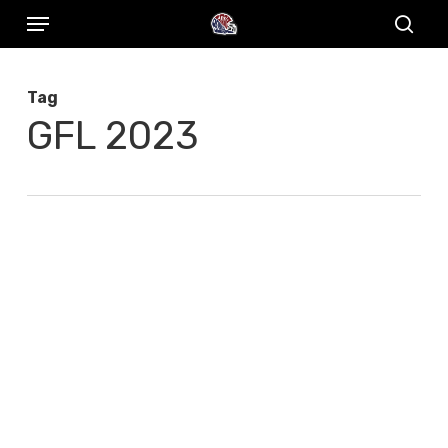
Menu
Skip
to
sear
main
Tag
content
GFL 2023