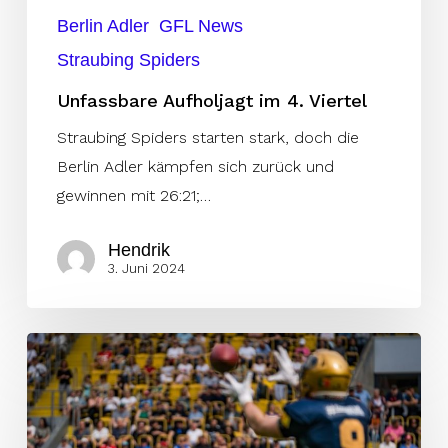
Berlin Adler
GFL News
Straubing Spiders
Unfassbare Aufholjagt im 4. Viertel
Straubing Spiders starten stark, doch die
Berlin Adler kämpfen sich zurück und
gewinnen mit 26:21;…
Hendrik
3. Juni 2024
Rekord
Kulisse
darf
Sieg