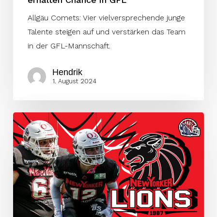
Allgäu Comets: Vier vielversprechende junge
Talente steigen auf und verstärken das Team
in der GFL-Mannschaft.
Hendrik
1. August 2024
Lions
verstärken
sich
mit
Marcacci
und
Touha