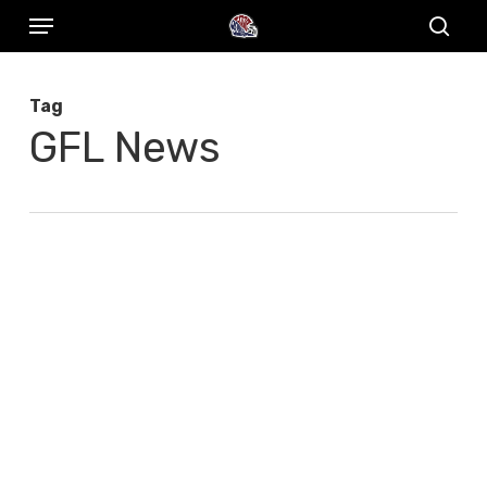
Menu
Skip
to
sear
main
Tag
content
GFL News