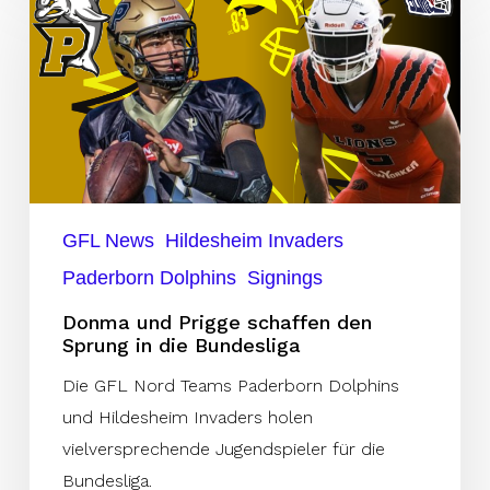
und
Prigge
schaffen
den
Sprung
in
die
Bundesliga
GFL News
Hildesheim Invaders
Paderborn Dolphins
Signings
Donma und Prigge schaffen den
Sprung in die Bundesliga
Die GFL Nord Teams Paderborn Dolphins
und Hildesheim Invaders holen
vielversprechende Jugendspieler für die
Bundesliga.