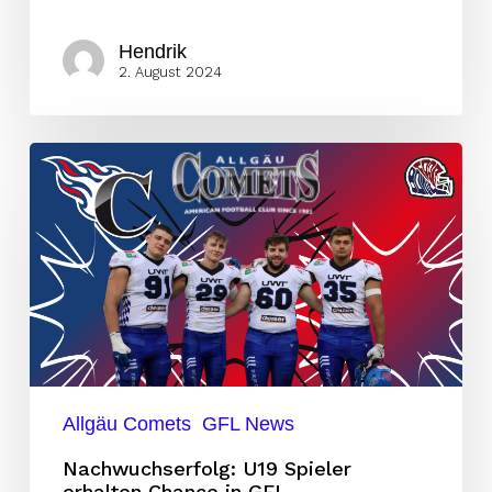
Hendrik
2. August 2024
Nachwuchserfolg:
U19
Spieler
erhalten
Chance
in
GFL
Allgäu Comets
GFL News
Nachwuchserfolg: U19 Spieler
erhalten Chance in GFL