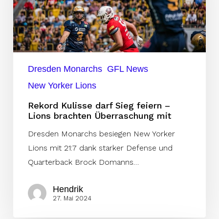
feiern
–
Lions
brachten
Überraschung
Dresden Monarchs
GFL News
mit
New Yorker Lions
Rekord Kulisse darf Sieg feiern –
Lions brachten Überraschung mit
Dresden Monarchs besiegen New Yorker
Lions mit 21:7 dank starker Defense und
Quarterback Brock Domanns…
Hendrik
27. Mai 2024