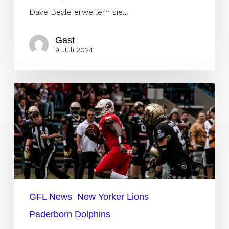
Dave Beale erweitern sie…
Gast
9. Juli 2024
Lions
lassen
Dolphins
keine
Chance
GFL News
New Yorker Lions
Paderborn Dolphins