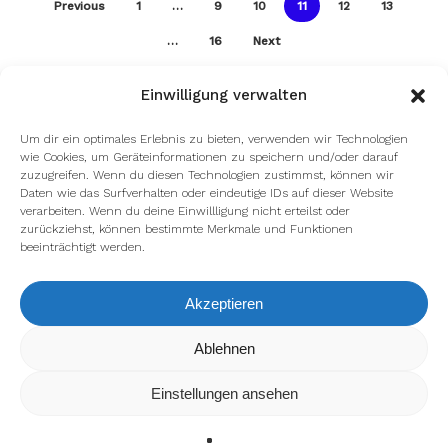
Previous
1
…
9
10
11
12
13
…
16
Next
Einwilligung verwalten
Um dir ein optimales Erlebnis zu bieten, verwenden wir Technologien
wie Cookies, um Geräteinformationen zu speichern und/oder darauf
zuzugreifen. Wenn du diesen Technologien zustimmst, können wir
Daten wie das Surfverhalten oder eindeutige IDs auf dieser Website
verarbeiten. Wenn du deine Einwillligung nicht erteilst oder
zurückziehst, können bestimmte Merkmale und Funktionen
beeinträchtigt werden.
Akzeptieren
Wir verwenden Cookies, um dir die bestmögliche Erfahrung auf
Ablehnen
unserer Website zu bieten.
In den
Einstellungen
kannst du erfahren, welche Cookies wir
Einstellungen ansehen
verwenden oder sie ausschalten.
Zustimmen
Ablehnen
Einstellungen