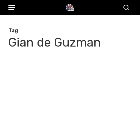
Menu
Skip
to
sear
main
Tag
content
Gian de Guzman