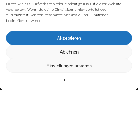
Daten wie das Surfverhalten oder eindeutige IDs auf dieser Website
verarbeiten. Wenn du deine Einwillligung nicht erteilst oder
zurückziehst, können bestimmte Merkmale und Funktionen
beeinträchtigt werden.
Akzeptieren
Wir verwenden Cookies, um dir die bestmögliche Erfahrung auf
Ablehnen
unserer Website zu bieten.
In den
Einstellungen
kannst du erfahren, welche Cookies wir
Einstellungen ansehen
verwenden oder sie ausschalten.
Zustimmen
Ablehnen
Einstellungen