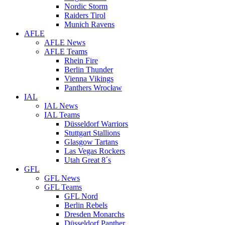
Nordic Storm
Raiders Tirol
Munich Ravens
AFLE
AFLE News
AFLE Teams
Rhein Fire
Berlin Thunder
Vienna Vikings
Panthers Wrocław
IAL
IAL News
IAL Teams
Düsseldorf Warriors
Stuttgart Stallions
Glasgow Tartans
Las Vegas Rockers
Utah Great 8´s
GFL
GFL News
GFL Teams
GFL Nord
Berlin Rebels
Dresden Monarchs
Düsseldorf Panther