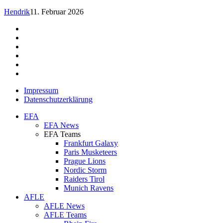
Hendrik
11. Februar 2026
facebook
youtube
instagram
spotify
twitch
email
Impressum
Datenschutzerklärung
Close
EFA
Menu
EFA News
EFA Teams
Frankfurt Galaxy
Paris Musketeers
Prague Lions
Nordic Storm
Raiders Tirol
Munich Ravens
AFLE
AFLE News
AFLE Teams