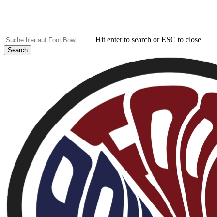
Skip
to
main
content
Hit enter to search or ESC to close
Search
Close
Search