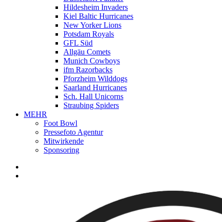
Hildesheim Invaders
Kiel Baltic Hurricanes
New Yorker Lions
Potsdam Royals
GFL Süd
Allgäu Comets
Munich Cowboys
ifm Razorbacks
Pforzheim Wilddogs
Saarland Hurricanes
Sch. Hall Unicorns
Straubing Spiders
MEHR
Foot Bowl
Pressefoto Agentur
Mitwirkende
Sponsoring
facebook
youtube
instagram
spotify
twitch
search