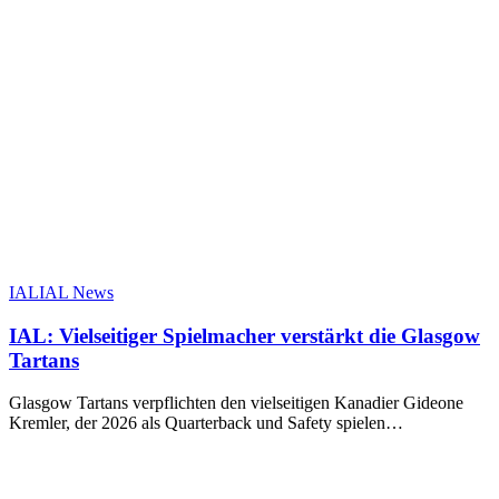
IAL:
IAL
IAL News
Vielseitiger
Spielmacher
IAL: Vielseitiger Spielmacher verstärkt die Glasgow
verstärkt
Tartans
die
Glasgow
Glasgow Tartans verpflichten den vielseitigen Kanadier Gideone
Tartans
Kremler, der 2026 als Quarterback und Safety spielen…