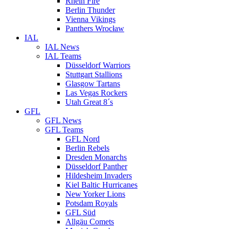
Rhein Fire
Berlin Thunder
Vienna Vikings
Panthers Wrocław
IAL
IAL News
IAL Teams
Düsseldorf Warriors
Stuttgart Stallions
Glasgow Tartans
Las Vegas Rockers
Utah Great 8´s
GFL
GFL News
GFL Teams
GFL Nord
Berlin Rebels
Dresden Monarchs
Düsseldorf Panther
Hildesheim Invaders
Kiel Baltic Hurricanes
New Yorker Lions
Potsdam Royals
GFL Süd
Allgäu Comets