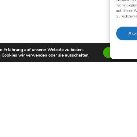
Technologie
auf dieser W
zurückziehs
Akz
e Erfahrung auf unserer Website zu bieten.
Zustimmen
 Cookies wir verwenden oder sie ausschalten.
facebook
youtube
instagram
spotify
twitch
email
Impressum
Datenschutzerklärung