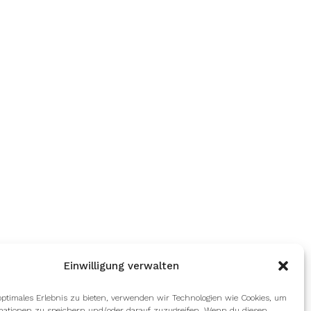
Einwilligung verwalten
optimales Erlebnis zu bieten, verwenden wir Technologien wie Cookies, um
mationen zu speichern und/oder darauf zuzugreifen. Wenn du diesen