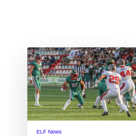
KW
45:
Schon
13
ligainterne
Wechsel
&
mehr
ELF News