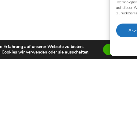
Technologie
auf dieser W
zurückziehs
Akz
e Erfahrung auf unserer Website zu bieten.
Zustimmen
 Cookies wir verwenden oder sie ausschalten.
facebook
youtube
instagram
spotify
twitch
email
Impressum
Datenschutzerklärung