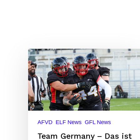
Team
Germany
–
Das
ist
der
Kader
AFVD
ELF News
GFL News
für
Team Germany – Das ist
das