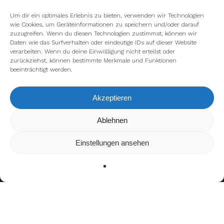
Um dir ein optimales Erlebnis zu bieten, verwenden wir Technologien
wie Cookies, um Geräteinformationen zu speichern und/oder darauf
zuzugreifen. Wenn du diesen Technologien zustimmst, können wir
Daten wie das Surfverhalten oder eindeutige IDs auf dieser Website
verarbeiten. Wenn du deine Einwillligung nicht erteilst oder
zurückziehst, können bestimmte Merkmale und Funktionen
beeinträchtigt werden.
Akzeptieren
Wir verwenden Cookies, um dir die bestmögliche Erfahrung auf
Ablehnen
unserer Website zu bieten.
In den
Einstellungen
kannst du erfahren, welche Cookies wir
Einstellungen ansehen
verwenden oder sie ausschalten.
Zustimmen
Ablehnen
Einstellungen