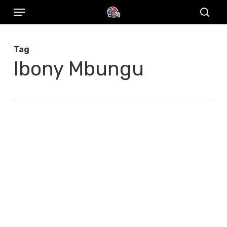
Menu
Skip
to
sear
main
Tag
content
Ibony Mbungu