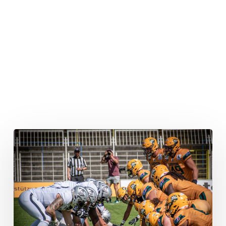
KW
44:
Blair,
Cunningham
und
Co.:
Die