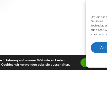
Um dir ein 
Geräteinfor
Technologie
auf dieser W
zurückziehs
Akz
e Erfahrung auf unserer Website zu bieten.
Zustimmen
 Cookies wir verwenden oder sie ausschalten.
facebook
youtube
instagram
spotify
twitch
email