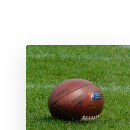
Die
Defensive
Line
der
Rams