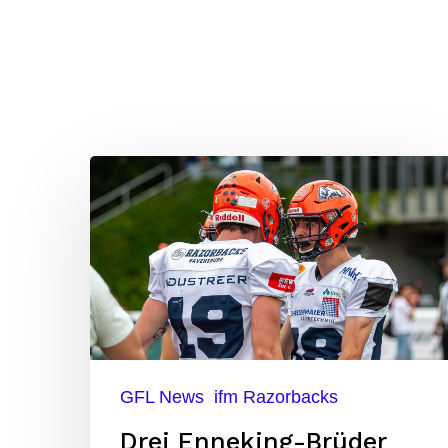
Drei
Enneking-
Brüder
unterschreiben
beim
gleichen
Team
GFL News
ifm Razorbacks
Drei Enneking-Brüder