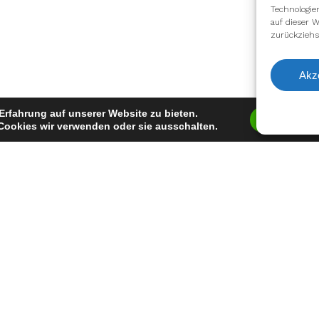
Technologie
auf dieser W
zurückziehs
Akz
Erfahrung auf unserer Website zu bieten.
Zustimm
Cookies wir verwenden oder sie ausschalten.
facebook
youtube
instagram
spotify
twitch
email
Impressum
Datenschutzerklärung