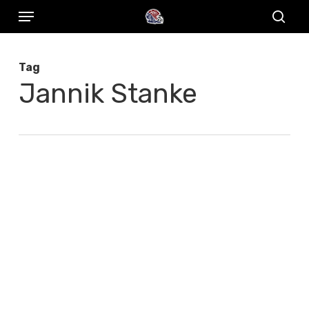
Menu
Skip
to
sear
main
Tag
content
Jannik Stanke