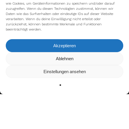
wie Cookies, um Geräteinformationen zu speichern und/oder darauf
zuzugreifen. Wenn du diesen Technologien zustimmst, können wir
Daten wie das Surfverhalten oder eindeutige IDs auf dieser Website
verarbeiten. Wenn du deine Einwillligung nicht erteilst oder
zurückziehst, können bestimmte Merkmale und Funktionen
beeinträchtigt werden.
Akzeptieren
Wir verwenden Cookies, um dir die bestmögliche Erfahrung auf
Ablehnen
unserer Website zu bieten.
In den
Einstellungen
kannst du erfahren, welche Cookies wir
Einstellungen ansehen
verwenden oder sie ausschalten.
Zustimmen
Ablehnen
Einstellungen