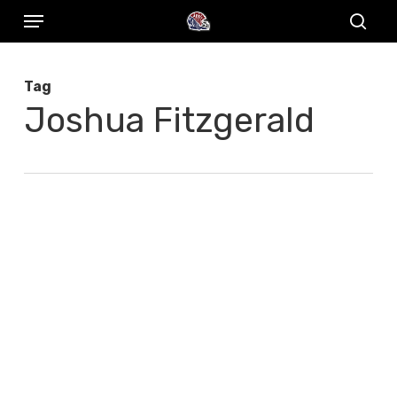
Menu
Skip
to
sear
main
Tag
content
Joshua Fitzgerald