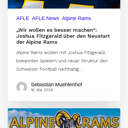
über
den
AFLE
AFLE News
Alpine Rams
Neustart
„Wir wollen es besser machen“:
der
Joshua Fitzgerald über den Neustart
Alpine
der Alpine Rams
Rams
Alpine Rams wollen mit Joshua Fitzgerald,
bekannten Spielern und neuer Struktur den
Schweizer Football nachhaltig…
Sebastian Muehlenhof
16. Mai 2026
Alpine
Rams: