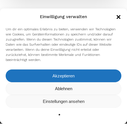
Einwilligung verwalten
Um dir ein optimales Erlebnis zu bieten, verwenden wir Technologien
wie Cookies, um Geräteinformationen zu speichern und/oder darauf
zuzugreifen. Wenn du diesen Technologien zustimmst, können wir
Daten wie das Surfverhalten oder eindeutige IDs auf dieser Website
verarbeiten. Wenn du deine Einwillligung nicht erteilst oder
zurückziehst, können bestimmte Merkmale und Funktionen
beeinträchtigt werden.
Akzeptieren
Wir verwenden Cookies, um dir die bestmögliche Erfahrung auf
Ablehnen
unserer Website zu bieten.
In den
Einstellungen
kannst du erfahren, welche Cookies wir
Einstellungen ansehen
verwenden oder sie ausschalten.
Zustimmen
Ablehnen
Einstellungen