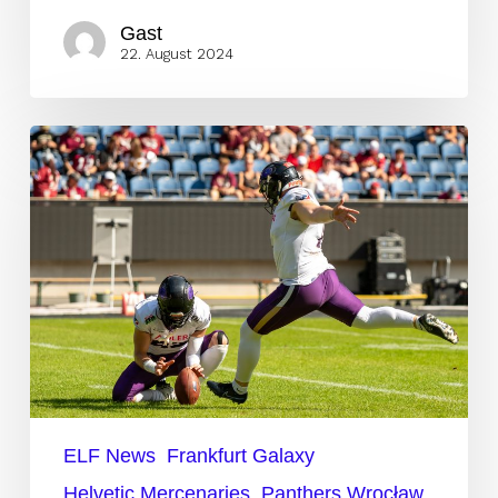
Gast
22. August 2024
Die
Top-
Performer
des
zehnten
Spieltags
ELF News
Frankfurt Galaxy
Helvetic Mercenaries
Panthers Wrocław