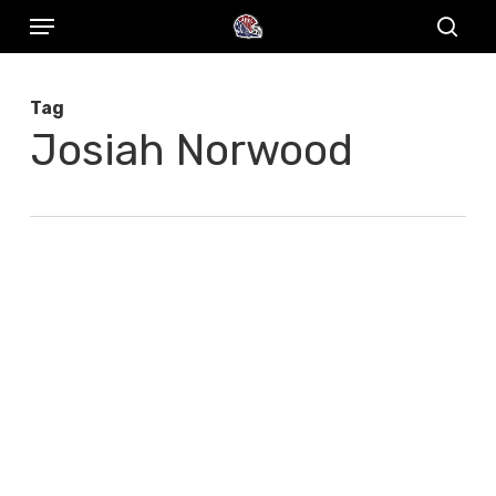
Menu
Skip
to
sear
main
Tag
content
Josiah Norwood