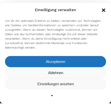
Einwilligung verwalten
Um dir ein optimales Erlebnis zu bieten, verwenden wir Technologien
wie Cookies, um Geräteinformationen zu speichern und/oder darauf
zuzugreifen. Wenn du diesen Technologien zustimmst, können wir
Daten wie das Surfverhalten oder eindeutige IDs auf dieser Website
verarbeiten. Wenn du deine Einwillligung nicht erteilst oder
zurückziehst, können bestimmte Merkmale und Funktionen
beeinträchtigt werden.
Akzeptieren
Wir verwenden Cookies, um dir die bestmögliche Erfahrung auf
Ablehnen
unserer Website zu bieten.
In den
Einstellungen
kannst du erfahren, welche Cookies wir
Einstellungen ansehen
verwenden oder sie ausschalten.
Zustimmen
Ablehnen
Einstellungen