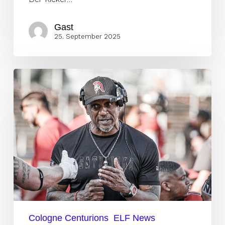
Gast
25. September 2025
„Unmöglich
weiterzumachen“
–
HC
Lenhardt
verlässt
die
Centurions
Cologne Centurions
ELF News