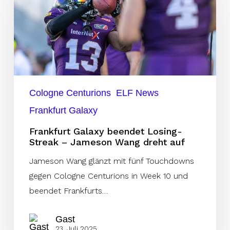
beendet
Losing-
Streak
–
Jameson
Wang
Cologne Centurions
ELF News
dreht
Frankfurt Galaxy
auf
Frankfurt Galaxy beendet Losing-
Streak – Jameson Wang dreht auf
Jameson Wang glänzt mit fünf Touchdowns
gegen Cologne Centurions in Week 10 und
beendet Frankfurts…
Gast
23. Juli 2025