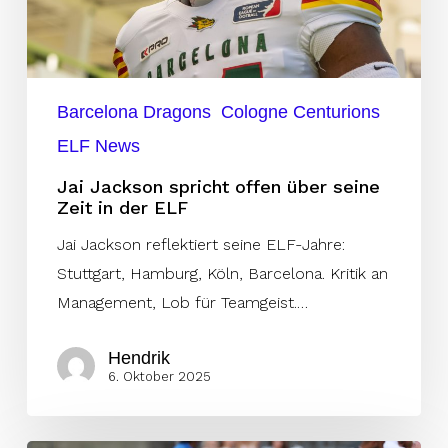
seine
Zeit
in
der
Barcelona Dragons
Cologne Centurions
ELF
ELF News
Jai Jackson spricht offen über seine
Zeit in der ELF
Jai Jackson reflektiert seine ELF-Jahre:
Stuttgart, Hamburg, Köln, Barcelona. Kritik an
Management, Lob für Teamgeist.…
Hendrik
6. Oktober 2025