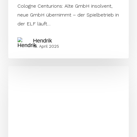
Cologne Centurions: Alte GmbH insolvent,
neue GmbH übernimmt – der Spielbetrieb in
der ELF läuft…
Hendrik
19. April 2025
Centurions
verpflichten
D-
Liner
der
Troisdorf
Jets