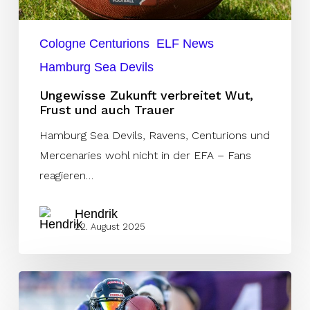
auch
Trauer
Cologne Centurions
ELF News
Hamburg Sea Devils
Ungewisse Zukunft verbreitet Wut,
Frust und auch Trauer
Hamburg Sea Devils, Ravens, Centurions und
Mercenaries wohl nicht in der EFA – Fans
reagieren…
Hendrik
22. August 2025
Frankfurt
Galaxy