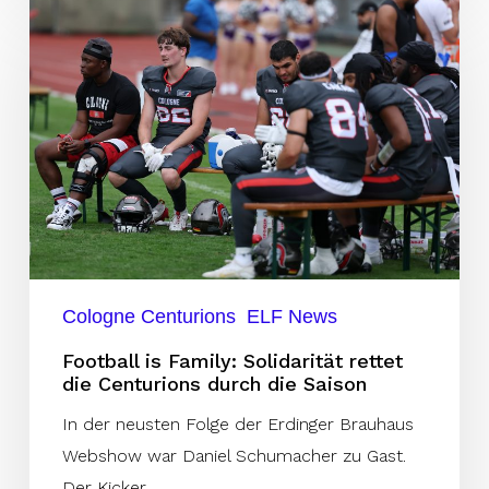
Football
is
Family:
Solidarität
rettet
die
Centurions
durch
die
Saison
Cologne Centurions
ELF News
Football is Family: Solidarität rettet
die Centurions durch die Saison
In der neusten Folge der Erdinger Brauhaus
Webshow war Daniel Schumacher zu Gast.
Der Kicker…