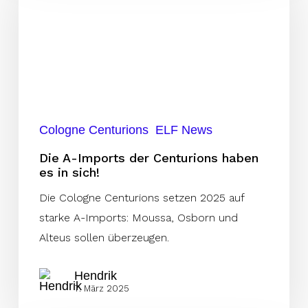
Imports
der
Centurions
haben
es
in
sich!
Cologne Centurions
ELF News
Die A-Imports der Centurions haben
es in sich!
Die Cologne Centurions setzen 2025 auf
starke A-Imports: Moussa, Osborn und
Alteus sollen überzeugen.
Hendrik
7. März 2025