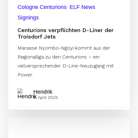
Cologne Centurions
ELF News
Signings
Centurions verpflichten D-Liner der
Troisdorf Jets
Manasse Nyombo-Ngoyi kommt aus der
Regionalliga zu den Centurions – ein
vielversprechender D-Line-Neuzugang mit
Power.
Hendrik
9. April 2025
Die
A-