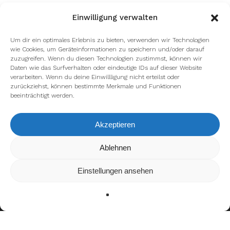
Einwilligung verwalten
Um dir ein optimales Erlebnis zu bieten, verwenden wir Technologien
wie Cookies, um Geräteinformationen zu speichern und/oder darauf
zuzugreifen. Wenn du diesen Technologien zustimmst, können wir
Daten wie das Surfverhalten oder eindeutige IDs auf dieser Website
verarbeiten. Wenn du deine Einwillligung nicht erteilst oder
zurückziehst, können bestimmte Merkmale und Funktionen
beeinträchtigt werden.
Akzeptieren
Wir verwenden Cookies, um dir die bestmögliche Erfahrung auf
Ablehnen
unserer Website zu bieten.
In den
Einstellungen
kannst du erfahren, welche Cookies wir
Einstellungen ansehen
verwenden oder sie ausschalten.
Zustimmen
Ablehnen
Einstellungen