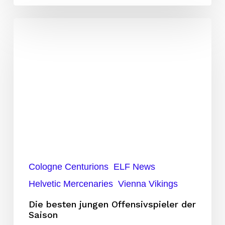
Die
besten
jungen
Offensivspieler
der
Saison
Cologne Centurions
ELF News
Helvetic Mercenaries
Vienna Vikings
Die besten jungen Offensivspieler der
Saison