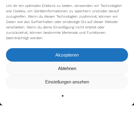
Um dir ein optimales Erlebnis zu bieten, verwenden wir Technologien
wie Cookies, um Geräteinformationen zu speichern und/oder darauf
zuzugreifen. Wenn du diesen Technologien zustimmst, können wir
Daten wie das Surfverhalten oder eindeutige IDs auf dieser Website
verarbeiten. Wenn du deine Einwillligung nicht erteilst oder
zurückziehst, können bestimmte Merkmale und Funktionen
beeinträchtigt werden.
Akzeptieren
Wir verwenden Cookies, um dir die bestmögliche Erfahrung auf
Ablehnen
unserer Website zu bieten.
In den
Einstellungen
kannst du erfahren, welche Cookies wir
Einstellungen ansehen
verwenden oder sie ausschalten.
Zustimmen
Ablehnen
Einstellungen