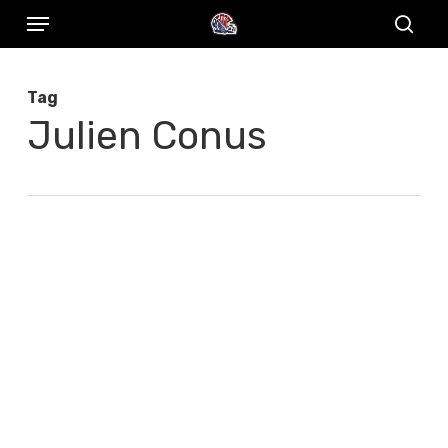
Menu
Skip
to
sear
main
Tag
content
Julien Conus