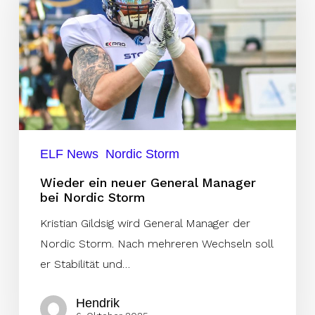
General
Manager
bei
Nordic
Storm
ELF News
Nordic Storm
Wieder ein neuer General Manager
bei Nordic Storm
Kristian Gildsig wird General Manager der
Nordic Storm. Nach mehreren Wechseln soll
er Stabilität und…
Hendrik