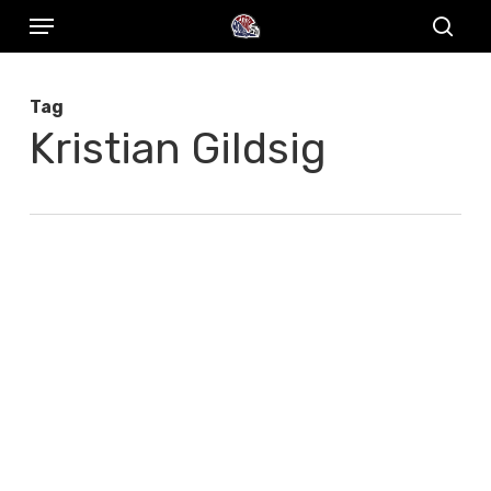
Menu
Skip
to
sear
main
Tag
content
Kristian Gildsig