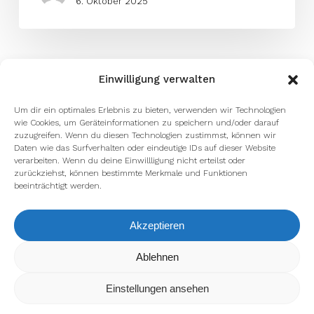
6. Oktober 2025
Einwilligung verwalten
Um dir ein optimales Erlebnis zu bieten, verwenden wir Technologien
wie Cookies, um Geräteinformationen zu speichern und/oder darauf
zuzugreifen. Wenn du diesen Technologien zustimmst, können wir
Daten wie das Surfverhalten oder eindeutige IDs auf dieser Website
verarbeiten. Wenn du deine Einwillligung nicht erteilst oder
zurückziehst, können bestimmte Merkmale und Funktionen
beeinträchtigt werden.
Akzeptieren
Wir verwenden Cookies, um dir die bestmögliche Erfahrung auf
Ablehnen
unserer Website zu bieten.
In den
Einstellungen
kannst du erfahren, welche Cookies wir
Einstellungen ansehen
verwenden oder sie ausschalten.