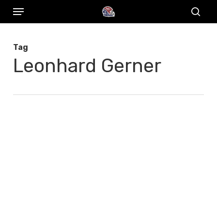
Menu
Skip
to
sear
main
Tag
content
Leonhard Gerner