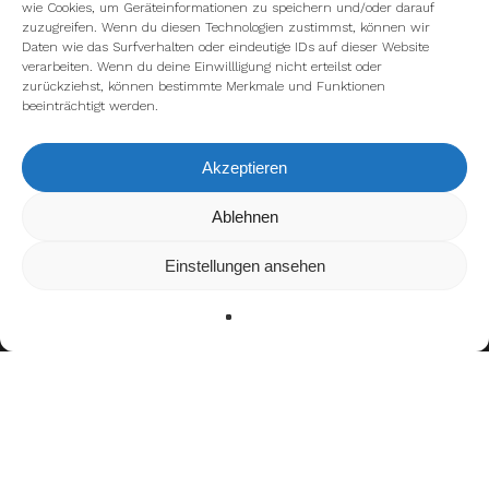
wie Cookies, um Geräteinformationen zu speichern und/oder darauf
zuzugreifen. Wenn du diesen Technologien zustimmst, können wir
Daten wie das Surfverhalten oder eindeutige IDs auf dieser Website
verarbeiten. Wenn du deine Einwillligung nicht erteilst oder
zurückziehst, können bestimmte Merkmale und Funktionen
beeinträchtigt werden.
Akzeptieren
Wir verwenden Cookies, um dir die bestmögliche Erfahrung auf
Ablehnen
unserer Website zu bieten.
In den
Einstellungen
kannst du erfahren, welche Cookies wir
Einstellungen ansehen
verwenden oder sie ausschalten.
Zustimmen
Ablehnen
Einstellungen