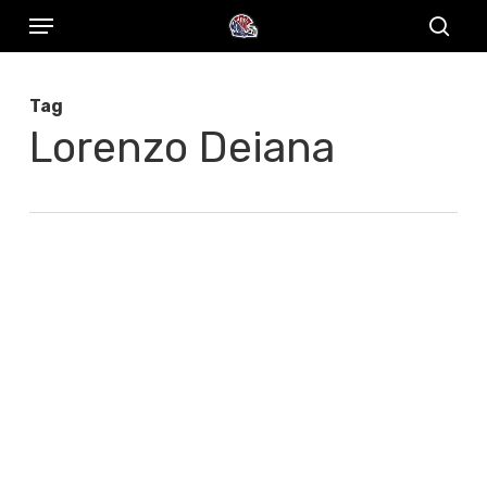
Menu
Skip
to
sear
main
Tag
content
Lorenzo Deiana