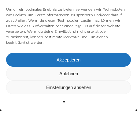
Um dir ein optimales Erlebnis zu bieten, verwenden wir Technologien
wie Cookies, um Geräteinformationen zu speichern und/oder darauf
zuzugreifen. Wenn du diesen Technologien zustimmst, können wir
Daten wie das Surfverhalten oder eindeutige IDs auf dieser Website
verarbeiten. Wenn du deine Einwillligung nicht erteilst oder
zurückziehst, können bestimmte Merkmale und Funktionen
beeinträchtigt werden.
Akzeptieren
Wir verwenden Cookies, um dir die bestmögliche Erfahrung auf
Ablehnen
unserer Website zu bieten.
In den
Einstellungen
kannst du erfahren, welche Cookies wir
Einstellungen ansehen
verwenden oder sie ausschalten.
Zustimmen
Ablehnen
Einstellungen