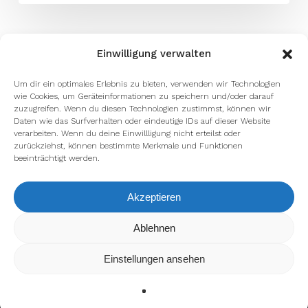
Einwilligung verwalten
Um dir ein optimales Erlebnis zu bieten, verwenden wir Technologien
wie Cookies, um Geräteinformationen zu speichern und/oder darauf
zuzugreifen. Wenn du diesen Technologien zustimmst, können wir
Daten wie das Surfverhalten oder eindeutige IDs auf dieser Website
verarbeiten. Wenn du deine Einwillligung nicht erteilst oder
zurückziehst, können bestimmte Merkmale und Funktionen
beeinträchtigt werden.
Akzeptieren
Wir verwenden Cookies, um dir die bestmögliche Erfahrung auf
Ablehnen
unserer Website zu bieten.
In den
Einstellungen
kannst du erfahren, welche Cookies wir
Einstellungen ansehen
verwenden oder sie ausschalten.
Zustimmen
Ablehnen
Einstellungen