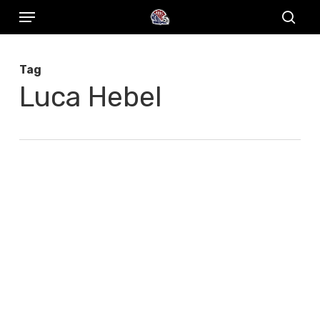
Menu
Skip
to
sear
main
Tag
content
Luca Hebel