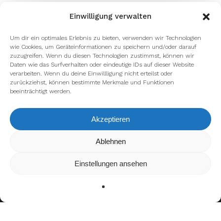
Einwilligung verwalten
Um dir ein optimales Erlebnis zu bieten, verwenden wir Technologien
wie Cookies, um Geräteinformationen zu speichern und/oder darauf
zuzugreifen. Wenn du diesen Technologien zustimmst, können wir
Daten wie das Surfverhalten oder eindeutige IDs auf dieser Website
verarbeiten. Wenn du deine Einwillligung nicht erteilst oder
zurückziehst, können bestimmte Merkmale und Funktionen
beeinträchtigt werden.
Akzeptieren
Wir verwenden Cookies, um dir die bestmögliche Erfahrung auf
Ablehnen
unserer Website zu bieten.
In den
Einstellungen
kannst du erfahren, welche Cookies wir
Einstellungen ansehen
verwenden oder sie ausschalten.
Zustimmen
Ablehnen
Einstellungen