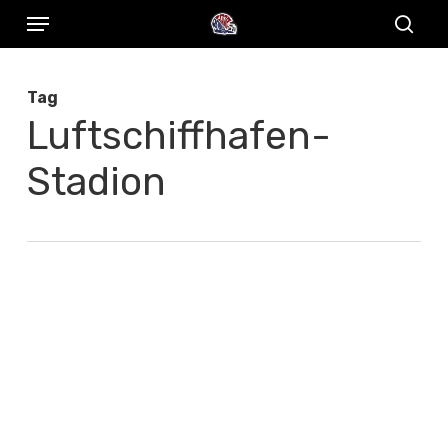
Menu
Skip
to
sear
main
Tag
content
Luftschiffhafen-
Stadion