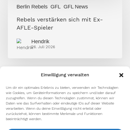
Rebels
Berlin Rebels
GFL
GFL News
verstärken
sich
Rebels verstärken sich mit Ex-
mit
AFLE-Spieler
Ex-
Hendrik
AFLE-
26. Juli 2026
Spieler
Einwilligung verwalten
Um dir ein optimales Erlebnis zu bieten, verwenden wir Technologien
wie Cookies, um Geräteinformationen zu speichern und/oder darauf
zuzugreifen. Wenn du diesen Technologien zustimmst, können wir
Daten wie das Surfverhalten oder eindeutige IDs auf dieser Website
verarbeiten. Wenn du deine Einwillligung nicht erteilst oder
zurückziehst, können bestimmte Merkmale und Funktionen
beeinträchtigt werden.