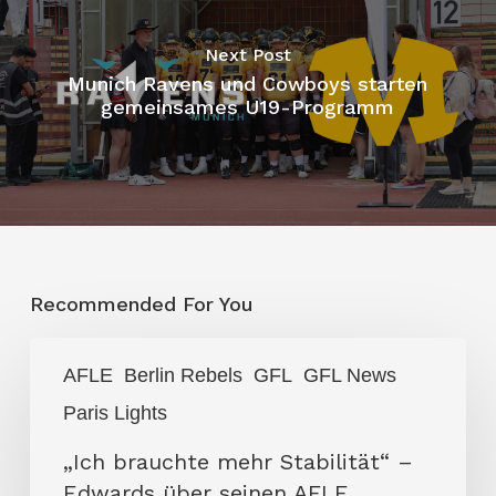
Next Post
Munich Ravens und Cowboys starten
gemeinsames U19-Programm
Recommended For You
„Ich
AFLE
Berlin Rebels
GFL
GFL News
brauchte
Paris Lights
mehr
Stabilität“
„Ich brauchte mehr Stabilität“ –
–
Edwards über seinen AFLE