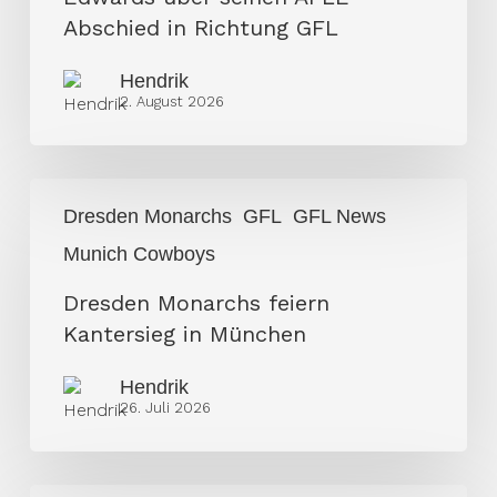
Edwards
Abschied in Richtung GFL
über
Hendrik
seinen
2. August 2026
AFLE
Abschied
in
Dresden
Richtung
Dresden Monarchs
GFL
GFL News
Monarchs
GFL
Munich Cowboys
feiern
Kantersieg
Dresden Monarchs feiern
in
Kantersieg in München
München
Hendrik
26. Juli 2026