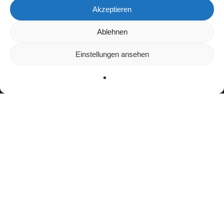
Akzeptieren
Wir verwenden Cookies, um dir die bestmögliche Erfahrung auf
Ablehnen
unserer Website zu bieten.
In den
Einstellungen
kannst du erfahren, welche Cookies wir
Einstellungen ansehen
verwenden oder sie ausschalten.
Zustimmen
Ablehnen
Einstellungen