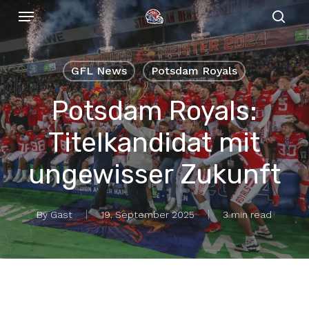
Menu
Skip
to
sear
main
content
GFL News
Potsdam Royals
Potsdam Royals:
Titelkandidat mit
ungewisser Zukunft
By
Gast
19. September 2025
3 min read