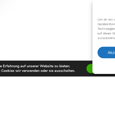
Um dir ein 
Geräteinfor
Technologie
auf dieser W
zurückziehs
Akz
e Erfahrung auf unserer Website zu bieten.
Zustimmen
 Cookies wir verwenden oder sie ausschalten.
facebook
youtube
instagram
spotify
twitch
email