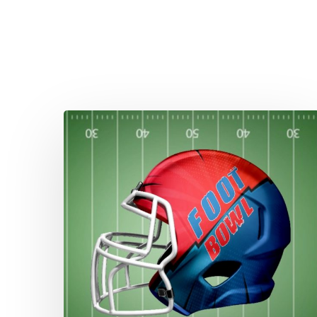
Signed!
Woche
50