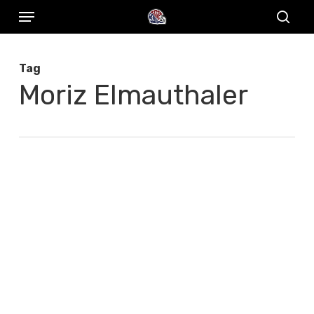
Menu
Skip
to
sear
main
Tag
content
Moriz Elmauthaler