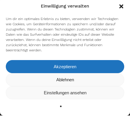
Einwilligung verwalten
Um dir ein optimales Erlebnis zu bieten, verwenden wir Technologien
wie Cookies, um Geräteinformationen zu speichern und/oder darauf
zuzugreifen. Wenn du diesen Technologien zustimmst, können wir
Daten wie das Surfverhalten oder eindeutige IDs auf dieser Website
verarbeiten. Wenn du deine Einwillligung nicht erteilst oder
zurückziehst, können bestimmte Merkmale und Funktionen
beeinträchtigt werden.
Akzeptieren
Wir verwenden Cookies, um dir die bestmögliche Erfahrung auf
Ablehnen
unserer Website zu bieten.
In den
Einstellungen
kannst du erfahren, welche Cookies wir
Einstellungen ansehen
verwenden oder sie ausschalten.
Zustimmen
Ablehnen
Einstellungen