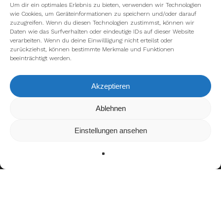
Um dir ein optimales Erlebnis zu bieten, verwenden wir Technologien
wie Cookies, um Geräteinformationen zu speichern und/oder darauf
zuzugreifen. Wenn du diesen Technologien zustimmst, können wir
Daten wie das Surfverhalten oder eindeutige IDs auf dieser Website
verarbeiten. Wenn du deine Einwillligung nicht erteilst oder
zurückziehst, können bestimmte Merkmale und Funktionen
beeinträchtigt werden.
Akzeptieren
Wir verwenden Cookies, um dir die bestmögliche Erfahrung auf
Ablehnen
unserer Website zu bieten.
In den
Einstellungen
kannst du erfahren, welche Cookies wir
Einstellungen ansehen
verwenden oder sie ausschalten.
Zustimmen
Ablehnen
Einstellungen