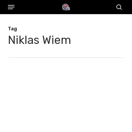
Menu
Skip
to
sear
main
Tag
content
Niklas Wiem