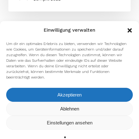
Einwilligung verwalten
Um dir ein optimales Erlebnis zu bieten, verwenden wir Technologien
wie Cookies, um Geräteinformationen zu speichern und/oder darauf
zuzugreifen. Wenn du diesen Technologien zustimmst, können wir
Daten wie das Surfverhalten oder eindeutige IDs auf dieser Website
verarbeiten. Wenn du deine Einwillligung nicht erteilst oder
zurückziehst, können bestimmte Merkmale und Funktionen
beeinträchtigt werden.
Akzeptieren
Wir verwenden Cookies, um dir die bestmögliche Erfahrung auf
Ablehnen
unserer Website zu bieten.
In den
Einstellungen
kannst du erfahren, welche Cookies wir
Einstellungen ansehen
verwenden oder sie ausschalten.
Zustimmen
Ablehnen
Einstellungen